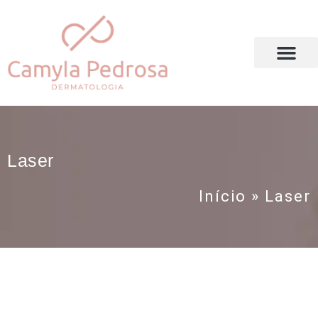
DRA. CAMYLA PEDROSA
Laser
Início
»
Laser