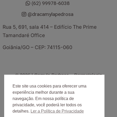
(62) 99978-6038
@dracamylapedrosa
Rua 5, 691, sala 414 – Edifício The Prime
Tamandaré Office
Goiânia
/
GO
– CEP:
74115-060
©
2026
| Camyla Pedrosa – Dermatologia
Este site usa cookies para oferecer uma
experiência melhor durante a sua
Desenvolvido por
navegação. Em nossa política de
privacidade, você poderá ler todos os
detalhes.
Ler a Política de Privacidade