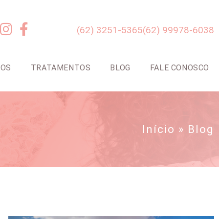
(62) 3251-5365
(62) 99978-6038
TOS
TRATAMENTOS
BLOG
FALE CONOSCO
Início
»
Blog