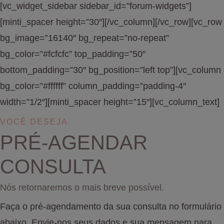
[vc_widget_sidebar sidebar_id=”forum-widgets”]
[minti_spacer height=”30″][/vc_column][/vc_row][vc_row
bg_image=”16140″ bg_repeat=”no-repeat”
bg_color=”#fcfcfc” top_padding=”50″
bottom_padding=”30″ bg_position=”left top”][vc_column
bg_color=”#ffffff” column_padding=”padding-4″
width=”1/2″][minti_spacer height=”15″][vc_column_text]
VOCÊ DESEJA
PRÉ-AGENDAR
CONSULTA
Nós retornaremos o mais breve possível.
Faça o pré-agendamento da sua consulta no formulário
abaixo. Envie-nos seus dados e sua mensagem para