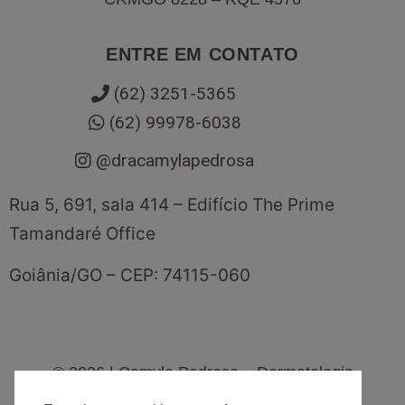
ENTRE EM CONTATO
(62) 3251-5365
(62) 99978-6038
@dracamylapedrosa
Rua 5, 691, sala 414 – Edifício The Prime
Tamandaré Office
Goiânia
/
GO
– CEP:
74115-060
©
2026
| Camyla Pedrosa – Dermatologia