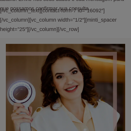
que possamos confirmar sua consulta.
[/vc_column_text][contact-form-7 id=”16092″]
[/vc_column][vc_column width=”1/2″][minti_spacer
height=”25″][/vc_column][/vc_row]