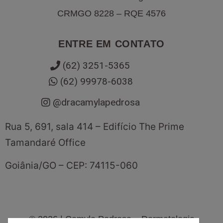
CRMGO 8228 – RQE 4576
ENTRE EM CONTATO
(62) 3251-5365
(62) 99978-6038
@dracamylapedrosa
Rua 5, 691, sala 414 – Edifício The Prime
Tamandaré Office
Goiânia
/
GO
– CEP:
74115-060
©
2026
| Camyla Pedrosa – Dermatologia